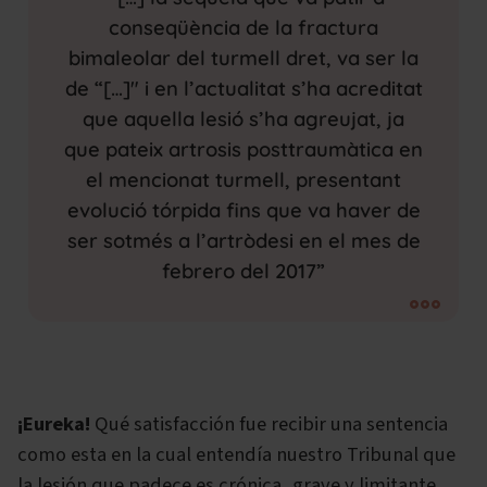
conseqüència de la fractura
bimaleolar del turmell dret, va ser la
de “[…]" i en l’actualitat s’ha acreditat
que aquella lesió s’ha agreujat, ja
que pateix artrosis posttraumàtica en
el mencionat turmell, presentant
evolució tórpida fins que va haver de
ser sotmés a l’artròdesi en el mes de
febrero del 2017”
¡Eureka!
Qué satisfacción fue recibir una sentencia
como esta en la cual entendía nuestro Tribunal que
la lesión que padece es crónica, grave y limitante