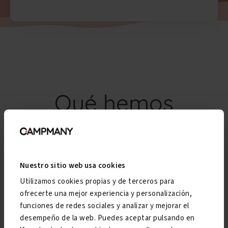
Qué hemos
conseguido
En Campmany defendemos los derechos e
Nuestro sitio web usa cookies
intereses de miles de personas cada año
Utilizamos cookies propias y de terceros para
que, como tú, quieren reclamar o necesitan
ofrecerte una mejor experiencia y personalización,
recuperar lo que les pertenece.
funciones de redes sociales y analizar y mejorar el
desempeño de la web. Puedes aceptar pulsando en