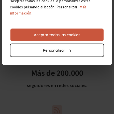
'Aceptar todas las cookies' o personalizar estas
cookies pulsando el botón 'Personalizar'.
Más
información
.
Más de 16 millones
de visitas a nuestra web.
Aceptar todas las cookies
Personalizar
Más de 200.000
seguidores en redes sociales.