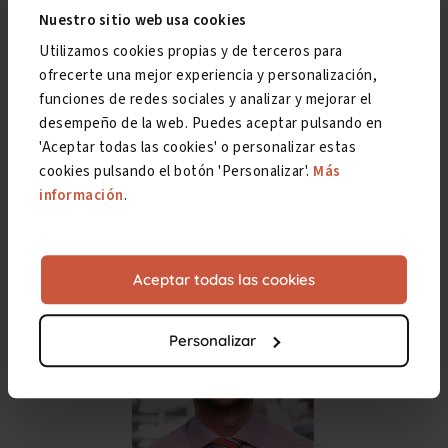
Seguridad Social para solicitar finalmente la
Nuestro sitio web usa cookies
jubilación anticipada o parcial.
Utilizamos cookies propias y de terceros para
ofrecerte una mejor experiencia y personalización,
funciones de redes sociales y analizar y mejorar el
Revisado jurídicamente por
desempeño de la web. Puedes aceptar pulsando en
Jorge Campmany
'Aceptar todas las cookies' o personalizar estas
cookies pulsando el botón 'Personalizar'.
Más
información
.
Aceptar todas las cookies
Personalizar