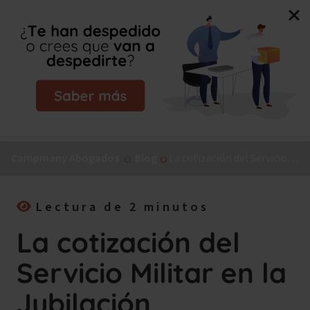
Nuevo libro de Jorge Campmany:
El Método MAPA, la
guía paso a paso para tu incapacidad permanente.
¡Consíguelo ya!
Campmany Abogados
Blog
La cotización del Servicio Militar en la Jubilación
Lectura de 2 minutos
La cotización del
Servicio Militar en la
Jubilación