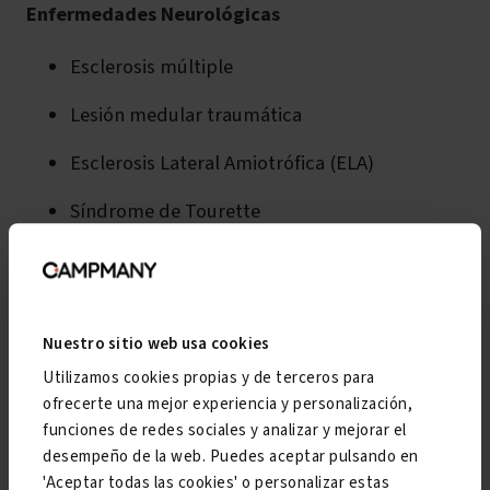
Enfermedades Neurológicas
Esclerosis múltiple
Lesión medular traumática
Esclerosis Lateral Amiotrófica (ELA)
Síndrome de Tourette
Leucodistrofias
Resto de patologías
Nuestro sitio web usa cookies
Anomalías congénitas y malformaciones
Utilizamos cookies propias y de terceros para
debidas a la toma del fármaco Talidomida.
ofrecerte una mejor experiencia y personalización,
funciones de redes sociales y analizar y mejorar el
Secuelas de la polio o Síndrome Postpolio
desempeño de la web. Puedes aceptar pulsando en
'Aceptar todas las cookies' o personalizar estas
Trastornos del espectro autista