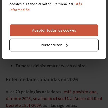
cookies pulsando el botón 'Personalizar'.
Más
Enfermedades mentales: trastorno bipolar o
información
.
esquizofrenia
Discapacidad intelectual
Aceptar todas las cookies
Parálisis Cerebral
Personalizar
Daño cerebral adquirido, producido por
ejemplo por traumatismos craneoencefálicos
Tumores del sistema nervioso central
Enfermedades añadidas en 2026
A las 20 patologías anteriores,
está previsto que,
durante 2026, se añadan
otras 11
al Anexo del Real
Decreto 1851/2009
. Son las siguientes: