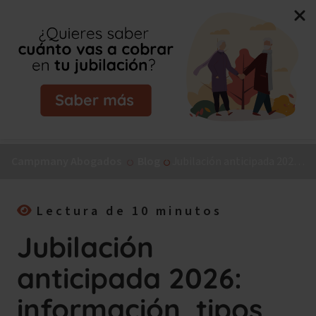
Nuevo libro de Jorge Campmany:
El Método MAPA, la
guía paso a paso para tu incapacidad permanente.
¡Consíguelo ya!
Campmany Abogados
Blog
Jubilación anticipada 2026: información, tipos, cuantía y requisitos
Lectura de 10 minutos
Jubilación
anticipada 2026:
información, tipos,