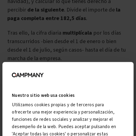
navidad), y calcular lo que tienes derecho a
percibir
de
la siguiente
. Divide el importe de
la
paga completa entre 182,5 días
.
Tras ello, la cifra diaria
multiplícala
por los días
transcurridos -bien desde el 1 de enero o bien
desde el 1 de julio, según casos- hasta el día de tu
marcha de la empresa.
Nuestro sitio web usa cookies
Una vez hechos estos tres cálculos, y salvo
Utilizamos cookies propias y de terceros para
que tengas que añadir alguno más (por
ofrecerte una mejor experiencia y personalización,
bonus u otros complementos), sumaremos
funciones de redes sociales y analizar y mejorar el
los tres resultados para tener tu finiquito
desempeño de la web. Puedes aceptar pulsando en
'Aceptar todas las cookies' o personalizar estas
por baja voluntaria calculado.