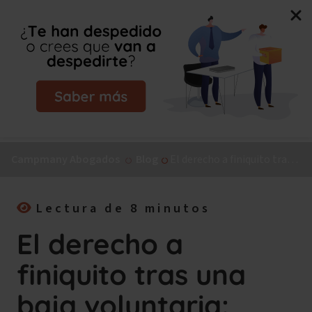
Nuevo libro de Jorge Campmany:
El Método MAPA, la
guía paso a paso para tu incapacidad permanente.
¡Consíguelo ya!
Campmany Abogados
Blog
El derecho a finiquito tras una baja voluntaria: ¿Cuánto cobraré si me voy de la empresa?
Lectura de 8 minutos
El derecho a
finiquito tras una
baja voluntaria: