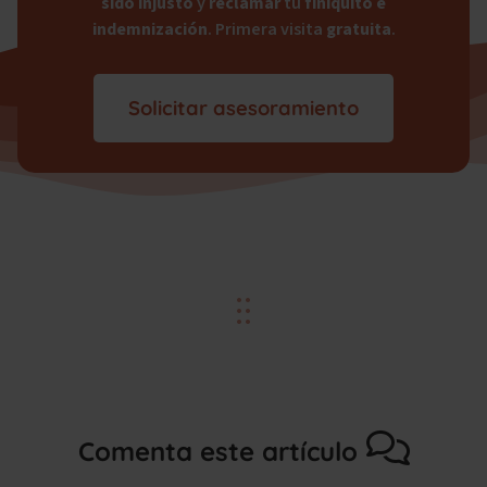
sido
injusto
y
reclamar
tu
finiquito e
indemnización
. Primera visita
gratuita
.
Solicitar asesoramiento
Comenta este artículo