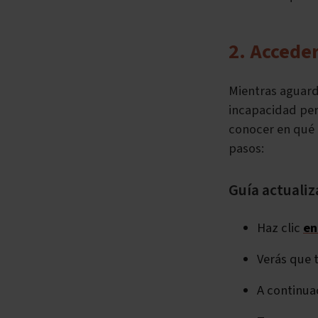
2. Acceder
Mientras aguard
incapacidad per
conocer en qué
pasos:
Guía actualiz
Haz clic
en
Verás que 
A continua