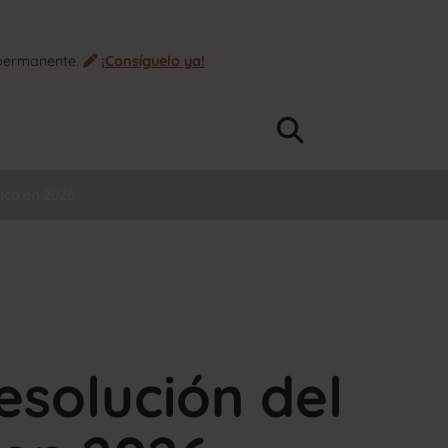
 permanente.
¡Consíguelo ya!
ico en 2026
esolución del