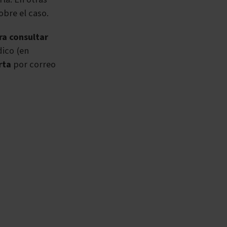
obre el caso.
ra
consultar
dico (en
rta
por correo