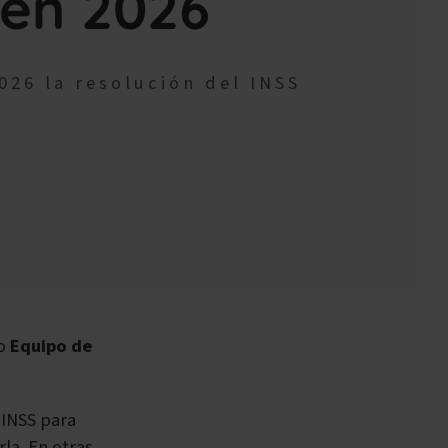
 en 2026
26 la resolución del INSS
 o
Equipo de
 INSS para
rla. En otras