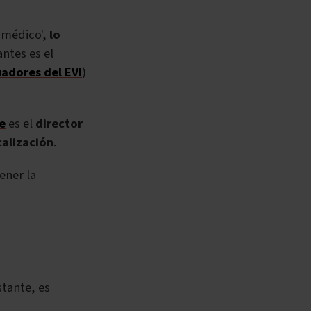
 médico',
lo
ntes es el
adores del EVI
)
e
es el
director
calización
.
ener la
stante, es