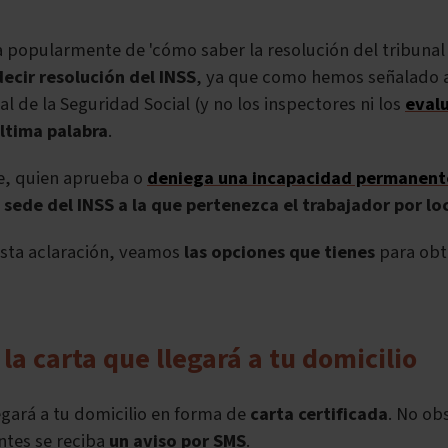
 popularmente de 'cómo saber la resolución del tribunal
decir resolución del INSS
, ya que como hemos señalado a
al de la Seguridad Social (y no los inspectores ni los
evalu
última palabra
.
e, quien aprueba o
deniega una incapacidad permanent
a sede del INSS a la que pertenezca el trabajador por lo
sta aclaración, veamos
las opciones que tienes
para obt
 la carta que llegará a tu domicilio
egará a tu domicilio en forma de
carta certificada
. No ob
ntes se reciba
un aviso por SMS
.