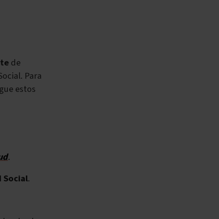
nte
de
Social. Para
igue estos
ud
.
 Social
.