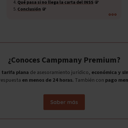
Qué pasa si no llega la carta del INSS
Conclusión
¿Conoces Campmany Premium?
a
tarifa plana
de asesoramiento jurídico,
económica y sin
respuesta
en menos de 24 horas.
También con
pago men
Saber más