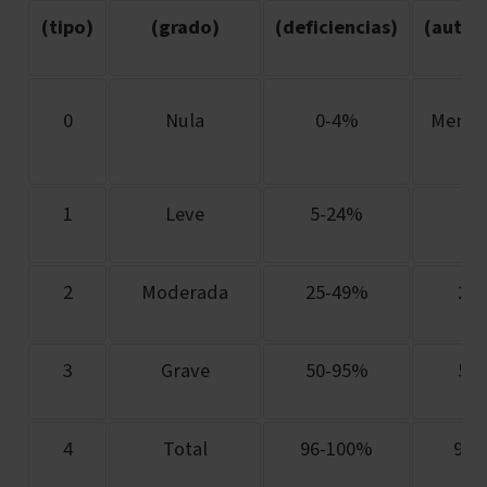
(tipo)
(grado)
(deficiencias)
(autoc
0
Nula
0-4%
Menos
1
Leve
5-24%
5-
2
Moderada
25-49%
25
3
Grave
50-95%
50
4
Total
96-100%
96-