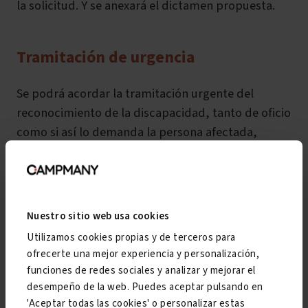
la solicitud. Y se anexará el dictamen propuesta.
Tramitación de urgencia
Se podrá acordar la tramitación urgente del
reconocimiento de la discapacidad, tanto de oficio
como si así lo demanda la persona afectada,
cuando concurran razones de interés público
relacionadas con la salud,
la violencia de género
,
la merma en la esperanza de vida (como en los
enfermos de ELA) u otras “de índole humanitaria”.
Nuestro sitio web usa cookies
Esta gestión urgente supondrá que
los plazos
Utilizamos cookies propias y de terceros para
establecidos se reducirán a la mitad.
ofrecerte una mejor experiencia y personalización,
funciones de redes sociales y analizar y mejorar el
desempeño de la web. Puedes aceptar pulsando en
'Aceptar todas las cookies' o personalizar estas