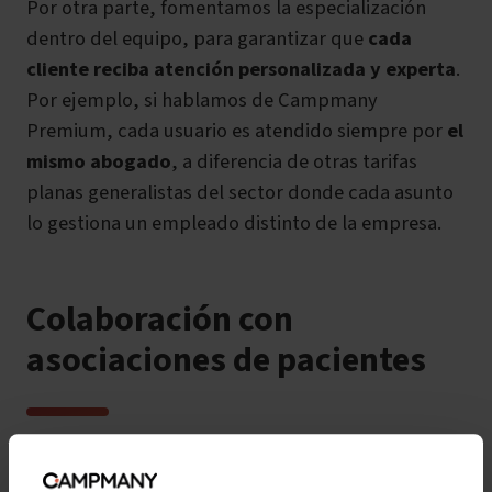
Por otra parte, fomentamos la especialización
dentro del equipo, para garantizar que
cada
cliente reciba atención personalizada y experta
.
Por ejemplo, si hablamos de Campmany
Premium, cada usuario es atendido siempre por
el
mismo abogado
, a diferencia de otras tarifas
planas generalistas del sector donde cada asunto
lo gestiona un empleado distinto de la empresa.
Colaboración con
asociaciones de pacientes
En la faceta externa, uno de los proyectos que nos
está creando más satisfacción personal y