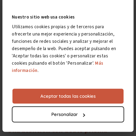
profesional es la firma de convenios de
colaboración con asociaciones de pacientes. En
Nuestro sitio web usa cookies
dichos acuerdos nos comprometemos, en primer
Utilizamos cookies propias y de terceros para
lugar, a
difundir la enfermedad, trastorno o
ofrecerte una mejor experiencia y personalización,
condición
de la que es objeto la entidad.
funciones de redes sociales y analizar y mejorar el
desempeño de la web. Puedes aceptar pulsando en
Además de informar, nuestro objetivo es
'Aceptar todas las cookies' o personalizar estas
cookies pulsando el botón 'Personalizar'.
Más
concienciar de lo invalidante
que puede ser una u
información
.
otra patología
, según de la que se trate. Y
sensibilizar a la población acerca de sus síntomas
y secuelas, dando
voz a las asociaciones
y a sus
Aceptar todas las cookies
demandas ante la sociedad y la comunidad
médica.
Personalizar
Una atención con doble prisma