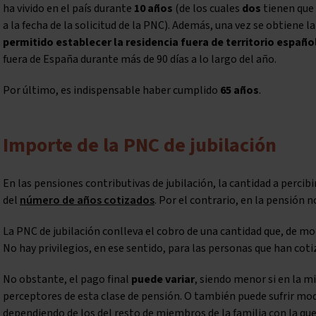
ha vivido en el país durante
10 años
(de los cuales
dos
tienen que
a la fecha de la solicitud de la PNC). Además, una vez se obtiene l
permitido establecer la residencia fuera de territorio españo
fuera de España durante más de 90 días a lo largo del año.
Por último, es indispensable haber cumplido
65 años
.
Importe de la PNC de jubilación
En las pensiones contributivas de jubilación, la cantidad a percib
del
número de años cotizados
. Por el contrario, en la pensión 
La PNC de jubilación conlleva el cobro de una cantidad que, de m
No hay privilegios, en ese sentido, para las personas que han cot
No obstante, el pago final
puede variar
, siendo menor si en la m
perceptores de esta clase de pensión. O también puede sufrir modif
dependiendo de los del resto de miembros de la familia con la que