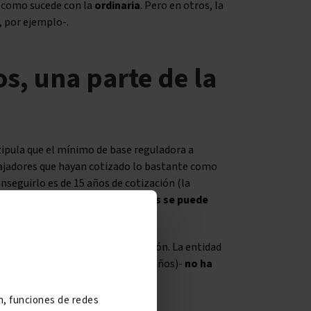
, como sucede con la
ordinaria
. Pero en otros, la
, por ejemplo-.
s, una parte de la
estipula que el mínimo de base reguladora a
abajadores que hayan cotizado lo bastante como
conseguirlo es de 15 años de cotización (la
lo con más de 15 años cotizados se puede
olamente una parte de la prestación. La entidad
uy poco -menos de 180 meses (15 años)-
no ha
jubilación contributiva.
ón, funciones de redes