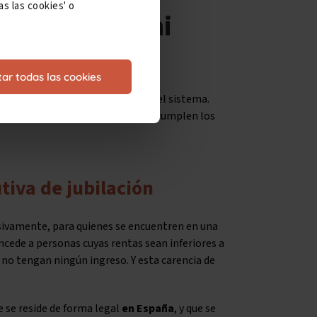
s las cookies' o
te, ¿cuál es mi
ar todas las cookies
5 años, no quedan del todo fuera del sistema.
bilación
, que podrían solicitar si cumplen los
tiva de jubilación
usivamente, para quienes se encuentren en una
oncede a personas cuyas rentas sean inferiores a
e no tengan ningún ingreso. Y esta carencia de
 se reside de forma legal
en España
, y
que se