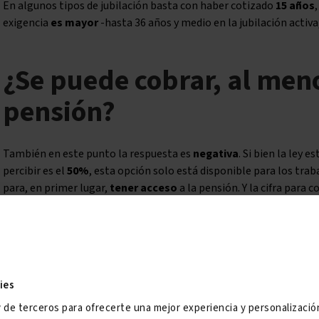
En algunos tipos de jubilación basta con haber cotizado
15 años
exigencia
es mayor
-hasta 36 años y medio en la jubilación activa
¿Se puede cobrar, al meno
pensión?
También en este punto la respuesta es
negativa
. Si bien la ley 
percibir es el
50%
, esta opción solo está disponible para los tr
para, en primer lugar,
tener acceso
a la pensión. Y la cifra para 
misma, de hecho, que para poder disfrutar del 50% de la base).
So
cobrar un porcentaje superior al 50%.
Por tanto, tampoco existe la posibilidad de que el INSS ingrese s
pública considera que un ciudadano que no ha cotizado nada o m
ies
contribuido tanto al sistema
como para ser beneficiario de una 
y de terceros para ofrecerte una mejor experiencia y personalizaci