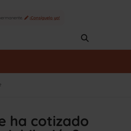
 permanente.
¡Consíguelo ya!
?
se ha cotizado