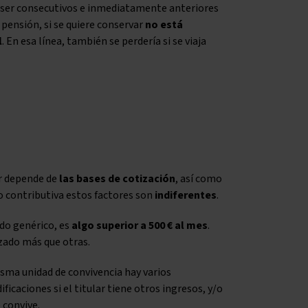
 ser consecutivos e inmediatamente anteriores
a pensión, si se quiere conservar
no está
l
. En esa línea, también se perdería si se viaja
ir depende de
las bases de cotización
, así como
no contributiva estos factores son
indiferentes
.
odo genérico, es
algo superior a 500 € al mes
.
izado más que otras.
isma unidad de convivencia hay varios
icaciones si el titular tiene otros ingresos, y/o
 convive.