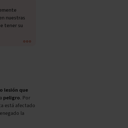
en nuestras
e tener su
o lesión que
ra
peligro
. Por
ta está afectado
denegado la