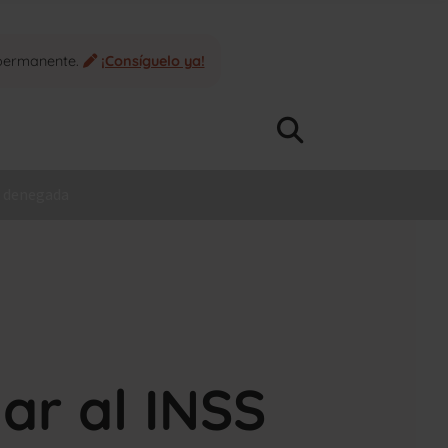
 permanente.
¡Consíguelo ya!
d denegada
r al INSS