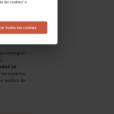
s las cookies' o
o del trabajador
revé que
no va a
ar todas las cookies
os conseguir-
s,
vedad de
 los expertos
 un médico de