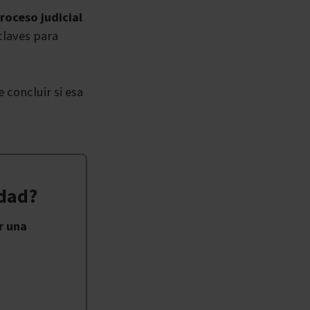
roceso judicial
claves para
 concluir si esa
idad?
r una