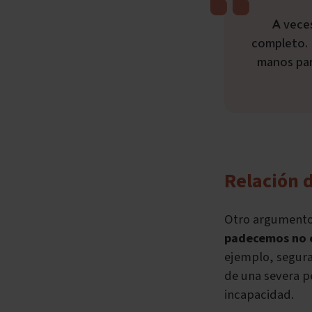
A veces el especialista redacta un informe que no es lo suficientemente
completo. 
manos par
Relación 
Otro argumento
padecemos no 
ejemplo, segura
de una severa pé
incapacidad.