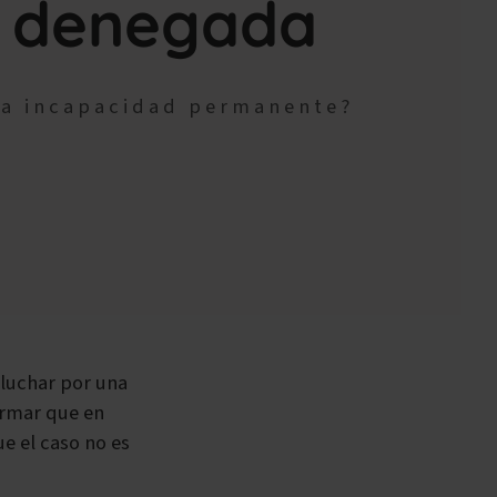
d denegada
la incapacidad permanente?
 luchar por una
irmar que en
e el caso no es