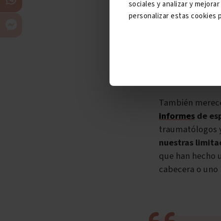
sociales y analizar y mejor
visto muchas sen
personalizar estas cookies p
aunque quede al
tener efectos s
Informes d
También merece
informes
de esp
traumatólogos y
nuestras limita
que han hecho 
cabecera o uno 