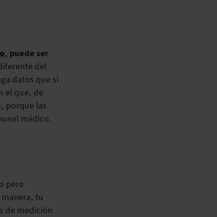
co
,
puede ser
diferente del
ga datos que sí
 el que, de
s, porque las
ibunal médico.
ro pero
 manera, tu
as de medición