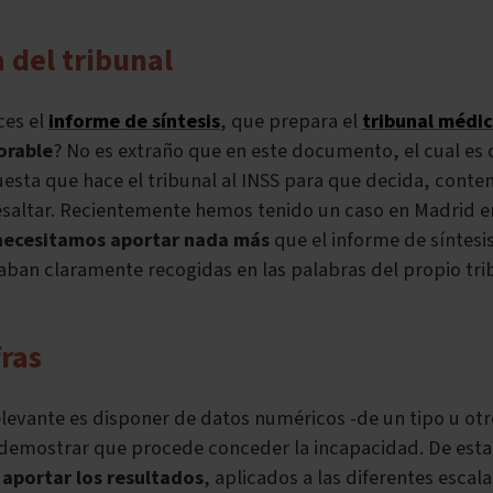
 del tribunal
ces el
informe de síntesis
, que prepara el
tribunal médi
orable
? No es extraño que en este documento, el cual es 
sta que hace el tribunal al INSS para que decida, conten
saltar. Recientemente hemos tenido un caso en Madrid en
 necesitamos aportar nada más
que el informe de síntesi
taban claramente recogidas en las palabras del propio tr
fras
elevante es disponer de datos numéricos -de un tipo u ot
 demostrar que procede conceder la incapacidad. De esta
e
aportar los resultados
, aplicados a las diferentes escal