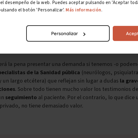
ar el desempeño de la web. Puedes aceptar pulsando en 'Aceptar toda
tencias donde los jueces inclinan la balanza hacia el lad
ulsando el botón 'Personalizar'.
Más información
.
gún tratamiento o terapia más sin experimentar, si se p
ignificativos
.
Personalizar
Acept
e especialistas
rá la pena presentar una demanda si tenemos -o podem
ecialistas de la Sanidad pública
(neurólogos, psiquiatra
 un largo etcétera) que reflejan sin lugar a dudas
la gra
ciones
. Sobre todo tienen mucho valor los testimonios de
un
seguimiento
al paciente. Por el contrario, lo que dice
privado, no tiene demasiado valor.