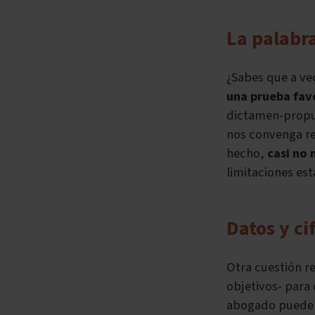
La palabra
¿Sabes que a ve
una prueba fav
dictamen-propue
nos convenga re
hecho,
casi no
limitaciones es
Datos y ci
Otra cuestión r
objetivos- para
abogado pued