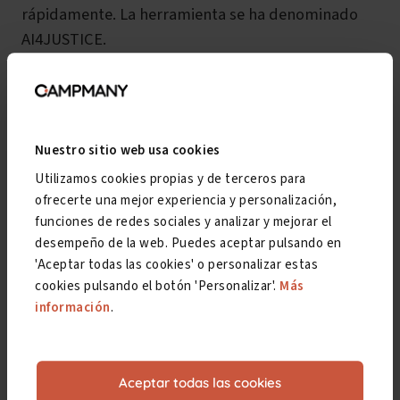
rápidamente. La herramienta se ha denominado
AI4JUSTICE.
El proyecto está enfocado, al menos de momento,
a resoluciones
de poca complejidad
y que son
muy recurrentes, pero solo con ello ya se rebaja
Nuestro sitio web usa cookies
notablemente la carga de trabajo de los
Utilizamos cookies propias y de terceros para
juzgadores en sus tareas más mecánicas.
ofrecerte una mejor experiencia y personalización,
funciones de redes sociales y analizar y mejorar el
desempeño de la web. Puedes aceptar pulsando en
En el mundo
'Aceptar todas las cookies' o personalizar estas
cookies pulsando el botón 'Personalizar'.
Más
Ahora bien, todo apunta a que la transformación
información
.
es y será más profunda. El propio Sam Altman,
director ejecutivo de
OpenAI (ChatGPT)
, ya
advirtió que surgirían
nuevas formas de empleo
Aceptar todas las cookies
no similares a las actuales, como ya está