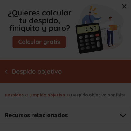
Nuevo libro de Jorge Campmany:
El Método MAPA, la
guía paso a paso para tu incapacidad permanente.
¡Consíguelo ya!
Despido objetivo
Despidos
Despido objetivo
Despido objetivo por falta 
Recursos relacionados
Plazo de preaviso en un despido objetivo