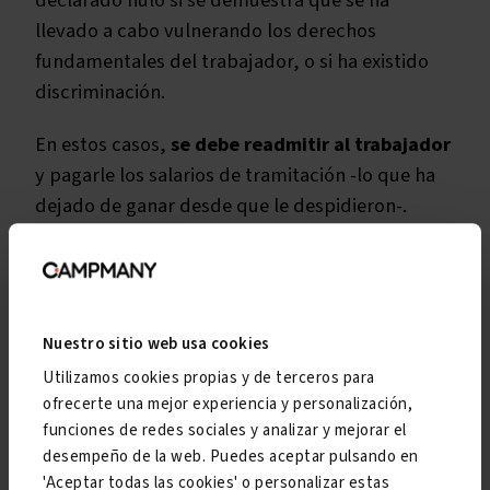
declarado nulo si se demuestra que se ha
llevado a cabo vulnerando los derechos
fundamentales del trabajador, o si ha existido
discriminación.
En estos casos,
se debe readmitir al trabajador
y pagarle los salarios de tramitación -lo que ha
dejado de ganar desde que le despidieron-.
Ejemplos de despido por
falta de adaptación
Nuestro sitio web usa cookies
Utilizamos cookies propias y de terceros para
Caso de innovación tecnológica
: un
ofrecerte una mejor experiencia y personalización,
empleado que trabajaba eficientemente
funciones de redes sociales y analizar y mejorar el
desempeño de la web. Puedes aceptar pulsando en
con un sistema operativo específico no
'Aceptar todas las cookies' o personalizar estas