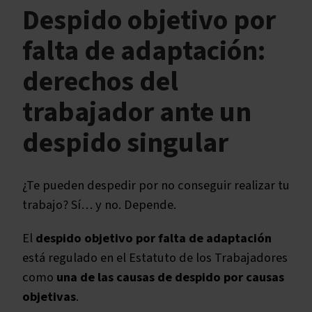
Despido objetivo por
Tipos y modelos de una carta de despido
Causas y motivos que originan un despido
falta de adaptación:
objetivo
Despido objetivo por causas económicas
derechos del
Despido objetivo por causas organizativas
trabajador ante un
Despido objetivo por causas productivas
Despido objetivo por causas técnicas
despido singular
Despido objetivo por ineptitud sobrevenida
Cómo negociar un despido objetivo
¿Te pueden despedir por no conseguir realizar tu
Cómo calcular la indemnización por despido
trabajo? Sí… y no. Depende.
objetivo en España
El
despido objetivo por falta de adaptación
está regulado en el Estatuto de los Trabajadores
como
una de las causas de despido por causas
objetivas
.