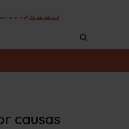
 permanente.
¡Consíguelo ya!
or causas