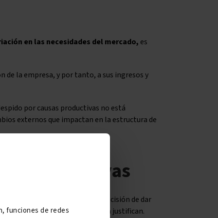
riación en las necesidades del mercado,
es
 de la empresa, y por tanto, a sus ingresos y
 despido por causas productivas no está
bios externos que impactan en la estructura de
sas productivas
todos los casos de despido, la decisión de dar
ón, funciones de redes
da las causas productivas
que la justifican.