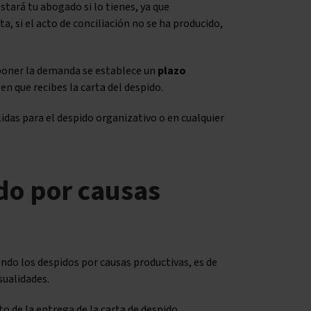
tará tu abogado si lo tienes, ya que
a, si el acto de conciliación no se ha producido,
rponer la demanda se establece un
plazo
en que recibes la carta del despido.
das para el despido organizativo o en cualquier
do por causas
ndo los despidos por causas productivas, es de
ualidades.
 de la entrega de la carta de despido.