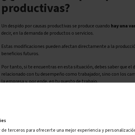
productivas?
Un despido por causas productivas se produce cuando
hay una va
decir, en la demanda de productos o servicios.
Estas modificaciones pueden afectan directamente a la producción
beneficios futuros.
Por tanto, si te encuentras en esta situación, debes saber que el
relacionado con tu desempeño como trabajador, sino con los cam
la empresa y, por ende, en tu puesto de trabajo.
Carta de despido por cau
ies
La carta de despido que han de entregarte debe informar, como en 
y de terceros para ofrecerte una mejor experiencia y personalizaci
por finalizado tu contrato,
explicando de forma clara y detalla