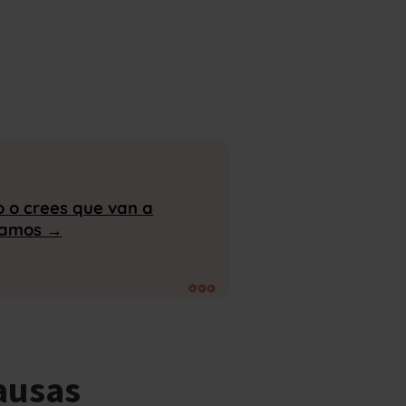
o o crees que
van a
damos →
ausas