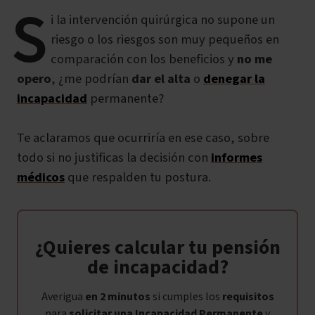
S
i la intervención quirúrgica no supone un
riesgo o los riesgos son muy pequeños en
comparación con los beneficios y
no me
opero
, ¿me podrían
dar el alta
o
denegar la
incapacidad
permanente?
Te aclaramos que ocurriría en ese caso, sobre
todo si no justificas la decisión con
informes
médicos
que respalden tu postura.
¿Quieres calcular tu pensión
de incapacidad?
Averigua
en 2 minutos
si cumples los
requisitos
para
solicitar una Incapacidad Permanente
y