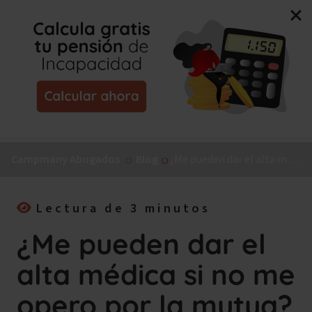
Nuevo libro de Jorge Campmany:
El Método MAPA, la
guía paso a paso para tu incapacidad permanente.
¡Consíguelo ya!
Campmany Abogados
Blog
¿Me pueden dar el alta médica si no me opero por la mutua?
Lectura de 3 minutos
¿Me pueden dar el
alta médica si no me
opero por la mutua?