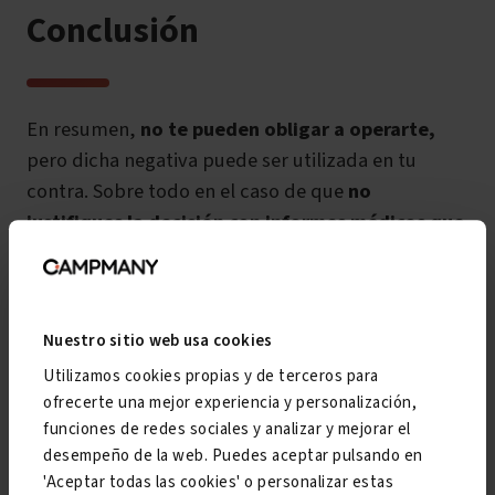
Conclusión
En resumen,
no te pueden obligar a operarte,
pero dicha negativa puede ser utilizada en tu
contra. Sobre todo en el caso de que
no
justifiques la decisión con informes médicos que
respalden tu postura.
El Tribunal Médico, INSS o la Mutua,
pueden
denegarte la Incapacidad Temporal o incluso la
Nuestro sitio web usa cookies
permanente si consideran que dicha operación
Utilizamos cookies propias y de terceros para
puede ser beneficiaria (en contraste con los
ofrecerte una mejor experiencia y personalización,
riesgos) y tú decides no llevarla a cabo.
funciones de redes sociales y analizar y mejorar el
desempeño de la web. Puedes aceptar pulsando en
En estos casos, uno de los mejores consejos que
'Aceptar todas las cookies' o personalizar estas