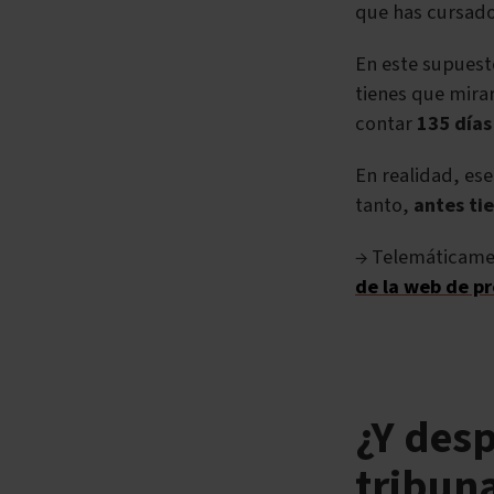
que has cursad
En este supuest
tienes que mira
contar
135 días
En realidad, ese
tanto,
antes ti
→ Telemáticamen
de la web de pr
¿Y desp
tribuna