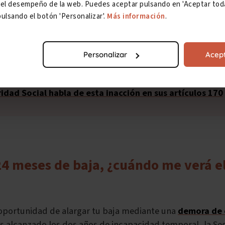
ar el desempeño de la web. Puedes aceptar pulsando en 'Aceptar toda
ulsando el botón 'Personalizar'.
Más información
.
Personalizar
Acept
stancias. Mientras no contacten contigo y haya una resolu
seguirás estando de baja médica y cobrándola.
La Ley Ge
idad Social habla de esta inacción en sus artículos 170
 24 meses de baja, ¿cuándo me verá e
a oportunidad de alargar tu baja mediante una
demora de c
 alcanzado los dos años de incapacidad temporal, la Seg