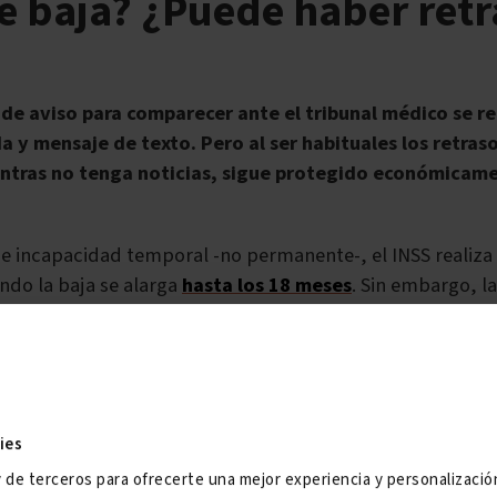
e baja? ¿Puede haber ret
 de aviso para comparecer ante el tribunal médico se r
da y mensaje de texto. Pero al ser habituales los retraso
entras no tenga noticias, sigue protegido económicame
e incapacidad temporal -no permanente-, el INSS realiza
do la baja se alarga
hasta los 18 meses
. Sin embargo, l
al médico -que
no es una llamada telefónica como tal, s
compañada de un sms
-
no se produce siempre puntualme
 en esa situación, que no te llaman para
pasar el tribuna
baja (18 meses) ten en cuenta que la comunicación puede 
ies
es de baja, por ejemplo
.
y de terceros para ofrecerte una mejor experiencia y personalizaci