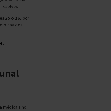
 resolver.
es 25 o 26
, por
olo hay dos
el
bunal
ja médica sino