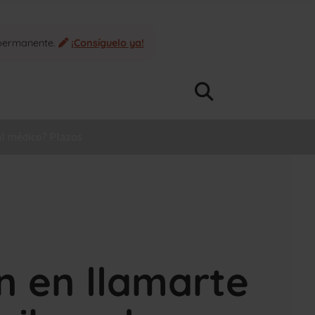
 permanente.
¡Consíguelo ya!
al médico? Plazos
n en llamarte