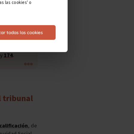
s las cookies' o
ar todas las cookies
ción al
neral de la
y
174
.
l tribunal
alificación
, de
uridad Social