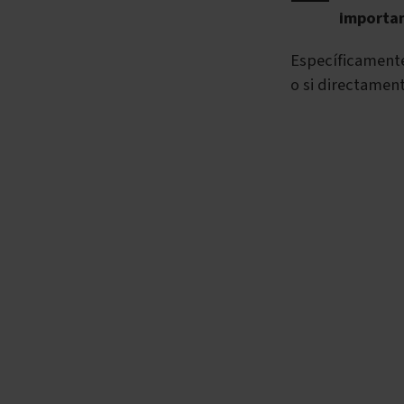
importan
Específicament
o si directamen