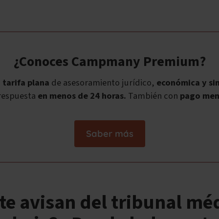
¿Conoces Campmany Premium?
a
tarifa plana
de asesoramiento jurídico,
económica y sin
respuesta
en menos de 24 horas.
También con
pago men
Saber más
e avisan del tribunal méd