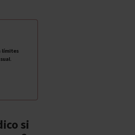
 límites
sual
.
ico si