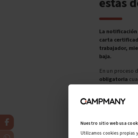
estás d
La notificación
carta certifica
trabajador, mi
baja.
En un proceso d
obligatoria
cuan
pasar el tribun
certificada, a
Si te encuentras
año y medio de 
Nuestro sitio web usa cook
19, 20 o 21 mes
Utilizamos cookies propias 