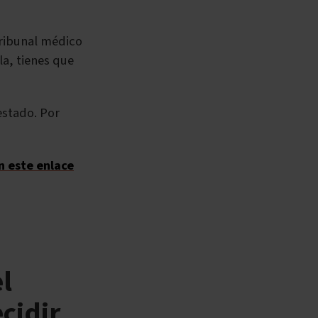
tribunal médico
lla, tienes que
estado. Por
n este enlace
l
cidir