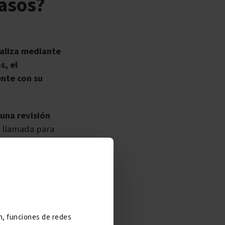
rasos?
ealiza mediante
s, el
nte con su
una revisión
a llamada para
ino una carta
nte
.
l médico
tras
llegarte a los
ón, funciones de redes