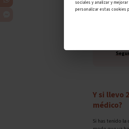
sociales y analizar y mejor
personalizar estas cookies p
Sin embargo, debes estar tranquilo porque la ley te protege en estas
circun
respecto, 
Segur
Y si llevo
médico?
Si has tenido l
modo que ya has