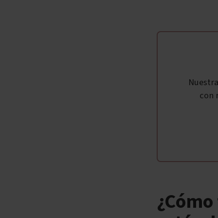
Nuestr
con 
¿Cómo t