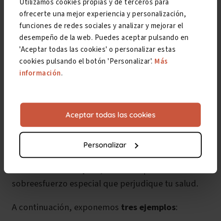
Utilizamos cookies propias y de terceros para
ofrecerte una mejor experiencia y personalización,
funciones de redes sociales y analizar y mejorar el
desempeño de la web. Puedes aceptar pulsando en
'Aceptar todas las cookies' o personalizar estas
Ejemplos reales de
cookies pulsando el botón 'Personalizar'.
Más
información
.
incapacidad permanente
por múltiples patologías
Aceptar todas las cookies
En síntesis, lo importante
no es el nombre de la
Personalizar
enfermedad, o el número de ellas, sino si puedes
rendir como se espera
, sin tener que hacer un
sobreesfuerzo especial que perjudique tu salud.
A continuación, exponemos
tres ejemplos
: