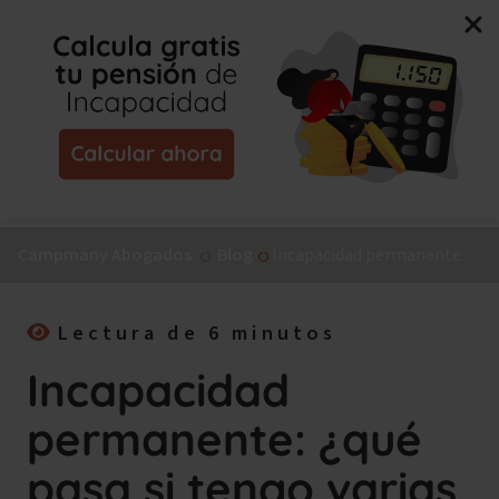
Nuevo libro de Jorge Campmany:
El Método MAPA, la
guía paso a paso para tu incapacidad permanente.
¡Consíguelo ya!
Campmany Abogados
Blog
Incapacidad permanente: ¿qué pasa si tengo varias enfermedades?
Lectura de 6 minutos
Incapacidad
permanente: ¿qué
pasa si tengo varias