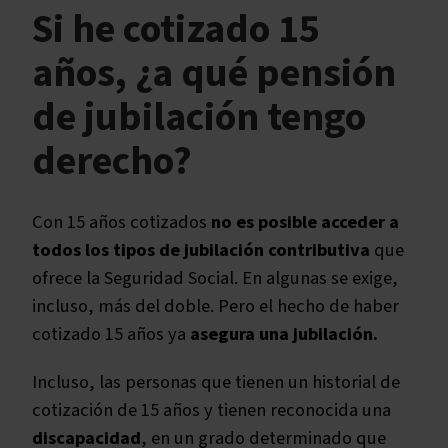
Si he cotizado 15
Jubilación sin cotización suficiente
Jubilación con 8 años cotizados
años, ¿a qué pensión
Jubilación con 10 años cotizados
de jubilación tengo
Jubilación con 12 años cotizados
derecho?
Con 15 años cotizados
no
es posible acceder a
todos los tipos
de jubilación contributiva
que
ofrece la Seguridad Social. En algunas se exige,
incluso, más del doble. Pero el hecho de haber
cotizado 15 años ya
asegura una jubilación.
Incluso, las personas que tienen un historial de
cotización de 15 años y tienen reconocida una
discapacidad
, en un grado determinado que