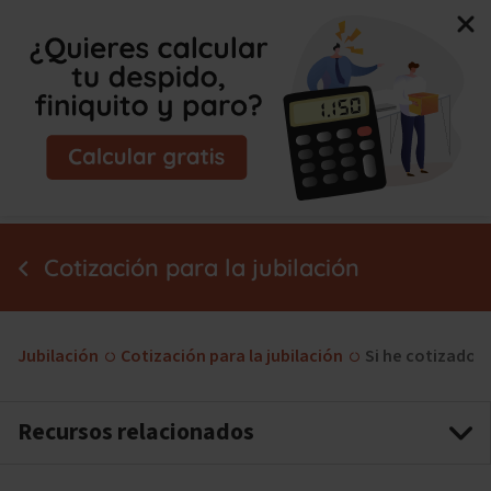
Nuevo libro de Jorge Campmany:
El Método MAPA, la
guía paso a paso para tu incapacidad permanente.
¡Consíguelo ya!
Cotización para la jubilación
Jubilación
Cotización para la jubilación
Si he cotizado 
Recursos relacionados
Años cotizados para jubilarse