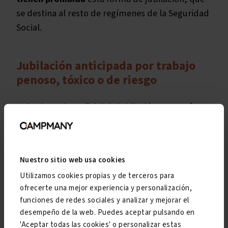
se destina al resto de regímenes de la Seguridad
Social.
Jubilación anticipada por trabajo
penoso, tóxico o de riesgo
Bajo el nombre oficial de jubilación
por razón
del grupo o actividad profesional
, la jubilación
anticipada por trabajo penoso, tóxico o de
riesgo también es posible con solo con
15 años
Nuestro sitio web usa cookies
cotizados, aunque
exclusivamente para los
Utilizamos cookies propias y de terceros para
trabajadores incluidos en estos grupos
ofrecerte una mejor experiencia y personalización,
profesionales
:
funciones de redes sociales y analizar y mejorar el
desempeño de la web. Puedes aceptar pulsando en
Mineros
'Aceptar todas las cookies' o personalizar estas