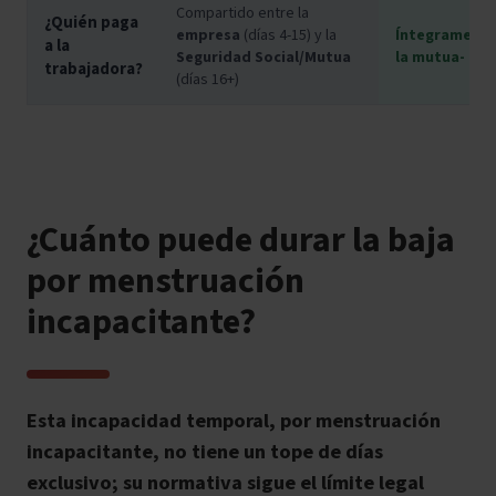
Compartido entre la
¿Quién paga
empresa
(días 4-15) y la
Íntegrament
a la
Seguridad Social/Mutua
la mutua-
desd
trabajadora?
(días 16+)
¿Cuánto puede durar la baja
por menstruación
incapacitante?
Esta incapacidad temporal, por menstruación
incapacitante, no tiene un tope de días
exclusivo; su normativa sigue el límite legal