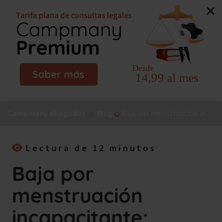
Nuevo libro de Jorge Campmany:
El Método MAPA, la
guía paso a paso para tu incapacidad permanente.
¡Consíguelo ya!
Campmany Abogados
Blog
Baja por menstruación incapacitante: requisitos, duración y cuantía 2026
Lectura de 12 minutos
Baja por
menstruación
incapacitante: