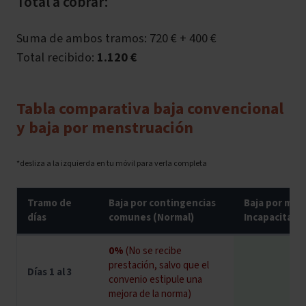
Total a cobrar:
Suma de ambos tramos: 720 € + 400 €
Total recibido:
1.120 €
Tabla comparativa baja convencional
y baja por menstruación
*desliza a la izquierda en tu móvil para verla completa
Tramo de
Baja por contingencias
Baja por men
días
comunes (Normal)
Incapacitant
0%
(No se recibe
prestación, salvo que el
Días 1 al 3
convenio estipule una
mejora de la norma)