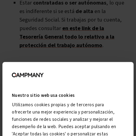
Estar
contratadas o ser autónomas
, lo que
es indiferente si se está
de alta
en la
Seguridad Social. Si trabajas por tu cuenta,
puedes consultar
en este link de la
Tesorería General todo lo relativo a la
protección del trabajo autónomo
.
No es necesario, sin embargo, acreditar
Nuestro sitio web usa cookies
180 días de cotización como mínimo, como
ocurre con las contingencias comunes
Utilizamos cookies propias y de terceros para
ofrecerte una mejor experiencia y personalización,
generales. Aunque solo lleves, por ejemplo,
funciones de redes sociales y analizar y mejorar el
tres meses en tu empleo, puedes coger
desempeño de la web. Puedes aceptar pulsando en
esta baja.
'Aceptar todas las cookies' o personalizar estas