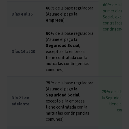
60%
de la bas
60%
de la base reguladora
primer día (As
Días 4 al 15
(Asume el pago
la
Social, except
empresa
)
contratada con
contingencias
60%
de la base reguladora
(Asume el pago
la
Seguridad Social
,
Días 16 al 20
excepto si la empresa
tiene contratada con la
mutua las contingencias
comunes)
75%
de la base reguladora
(Asume el pago
la
75%
de la base
Seguridad Social
,
Día 21 en
la Seguridad So
excepto si la empresa
adelante
tiene contr
tiene contratada con la
contin
mutua las contingencias
comunes)