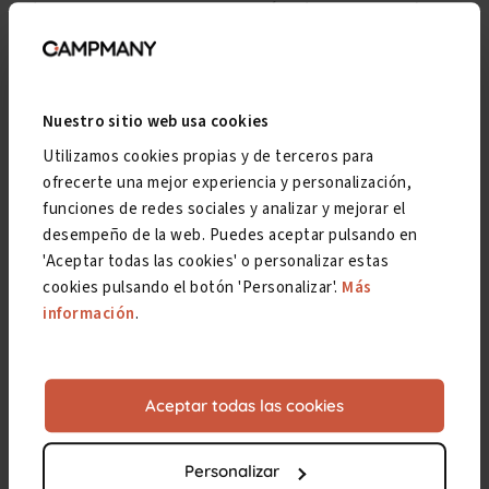
de que aumenten tus garantías de conservar la
pensión. Si quieres saber cómo
lo hacemos
nosotros
, pincha
en este enlace
.
Nuestro sitio web usa cookies
3. Tribunal médico
Utilizamos cookies propias y de terceros para
ofrecerte una mejor experiencia y personalización,
Salvo contadas excepciones, una revisión de oficio
funciones de redes sociales y analizar y mejorar el
desempeño de la web. Puedes aceptar pulsando en
es
presencial
. Y supone
volver a visitar a los
'Aceptar todas las cookies' o personalizar estas
inspectores médicos
, esto es, al temido
tribunal
cookies pulsando el botón 'Personalizar'.
Más
médico
. Ellos son los que propondrán a la
información
.
correspondiente dirección provincial del INSS que
te quiten o te mantengan la prestación.
Aceptar todas las cookies
Sabemos que es difícil, pero debes intentar acudir
lo más tranquilo y calmado posible. Y
no mentir
Personalizar
(ni exagerar)
si te realizan preguntas. Tienes más