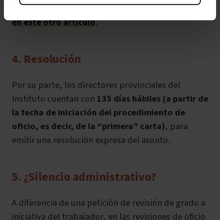
consejos de cómo actuar ante el tribunal médico
en este otro artículo
.
4. Resolución
Por su parte, los directores provinciales del
Instituto cuentan con
135 días hábiles (a partir de
la fecha de iniciación del procedimiento de
oficio, es decir, de la “primera” carta)
, para
emitir una resolución expresa del asunto.
5. ¿Silencio administrativo?
A diferencia de una petición de revisión de grado a
iniciativa del trabajador, en las revisiones de oficio