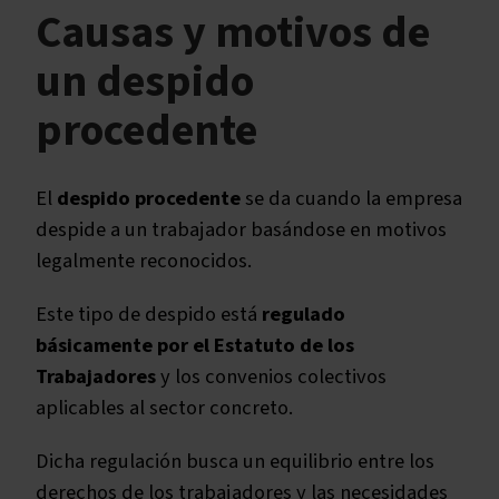
Causas y motivos de
Finiquito por despido procedente
Preaviso en el despido procedente
un despido
Derecho a paro en el despido procedente
procedente
El
despido procedente
se da cuando la empresa
despide a un trabajador basándose en motivos
legalmente reconocidos.
Este tipo de despido está
regulado
básicamente por el Estatuto de los
Trabajadores
y los convenios colectivos
aplicables al sector concreto.
Dicha regulación busca un equilibrio entre los
derechos de los trabajadores y las necesidades