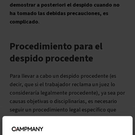
demostrar a posteriori el despido cuando no
ha tomado las debidas precauciones, es
complicado
.
Procedimiento para el
despido procedente
Para llevar a cabo un despido procedente (es
decir, que si el trabajador reclama un juez lo
consideraría legalmente procedente), ya sea por
causas objetivas o disciplinarias, es necesario
seguir un procedimiento legal específico que
garantice los derechos tanto del trabajador
como del empleador.