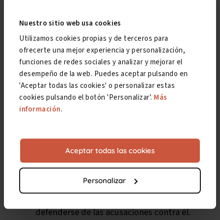
Los pasos básicos del proceso de forma
resumida son:
Nuestro sitio web usa cookies
Utilizamos cookies propias y de terceros para
Comunicación escrita
: el empleador debe
ofrecerte una mejor experiencia y personalización,
entregar al trabajador una carta de
funciones de redes sociales y analizar y mejorar el
despido donde se especifiquen de manera
desempeño de la web. Puedes aceptar pulsando en
'Aceptar todas las cookies' o personalizar estas
clara y detallada las causas del despido.
cookies pulsando el botón 'Personalizar'.
Más
Preaviso:
en el caso de despidos
información
.
objetivos,
se debe preavisar con al menos
15 días de antelación.
Audiencia previa
: en los despido
Aceptar todas las cookies
disciplinarios
no es necesario preavisar
como tal, pero só lo es ofrecer al afectado
Personalizar
una reunión o audiencia previa al cese
donde este pueda "hacerse oír" y
defenderse de las acusaciones contra él.