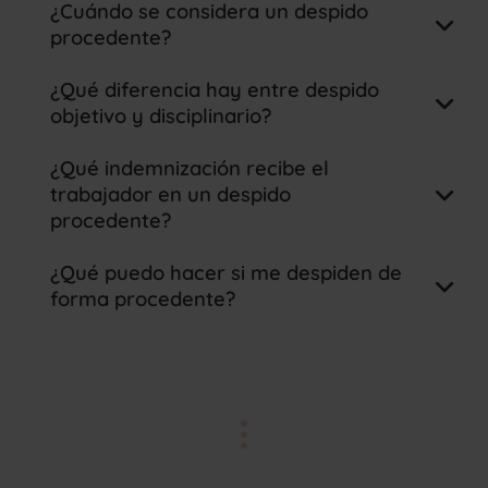
¿Cuándo se considera un despido
procedente?
¿Qué diferencia hay entre despido
objetivo y disciplinario?
¿Qué indemnización recibe el
trabajador en un despido
procedente?
¿Qué puedo hacer si me despiden de
Despido objetivo: 20 días de salario
forma procedente?
por año trabajado, con un máximo de
12 mensualidades.
Despido disciplinario: No hay
indemnización.