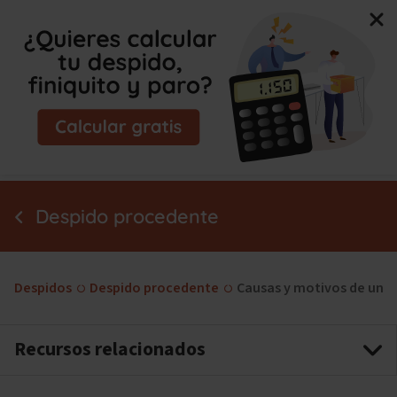
Nuevo libro de Jorge Campmany:
El Método MAPA, la
guía paso a paso para tu incapacidad permanente.
¡Consíguelo ya!
Despido procedente
Despidos
Despido procedente
Causas y motivos de un 
Recursos relacionados
Indemnización por despido procedente