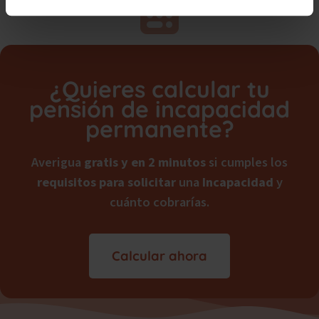
¿Quieres calcular tu
pensión de incapacidad
permanente?
Averigua
gratis y en 2 minutos
si cumples los
requisitos para solicitar
una
Incapacidad
y
cuánto cobrarías.
Calcular ahora