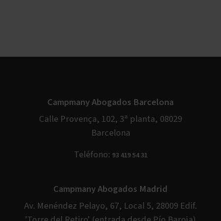
Campmany Abogados Barcelona
Calle Provença, 102, 3ª planta, 08029
Barcelona
Teléfono:
93 419 54 31
Campmany Abogados Madrid
Av. Menéndez Pelayo, 67, Local 5, 28009 Edif.
'Torre del Retiro' (entrada desde Pío Baroja)