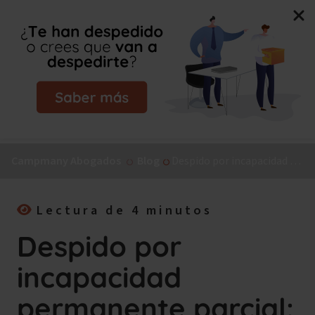
Nuevo libro de Jorge Campmany:
El Método MAPA, la
guía paso a paso para tu incapacidad permanente.
¡Consíguelo ya!
Campmany Abogados
Blog
Despido por incapacidad permanente parcial: el debate sobre el rendimiento del trabajador
Lectura de 4 minutos
Despido por
incapacidad
permanente parcial: