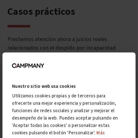
Casos prácticos
Prestemos atención ahora a juicios reales
relacionados con el despido por incapacidad
parcial. Por ejemplo, un caso que también llegó al
Tribunal Superior de Justicia de Asturias, que
confirma la importancia de distinguir entre los
distintos niveles de ineptitud. En este proceso la
Nuestro sitio web usa cookies
empresa ganó aportando pruebas de que el
Utilizamos cookies propias y de terceros para
empleado presentaba una
ineptitud manifiesta
. Y
ofrecerte una mejor experiencia y personalización,
lo hizo comparando el rendimiento que alcanzaba
funciones de redes sociales y analizar y mejorar el
antes de ser aprobada su incapacidad parcial y la
desempeño de la web. Puedes aceptar pulsando en
productividad que tenía previamente
-en años
'Aceptar todas las cookies' o personalizar estas
cookies pulsando el botón 'Personalizar'.
Más
anteriores-
.