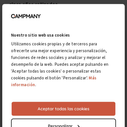
cinco años cotizados
.
En contrapartida, cuando el origen de la lesión
es un accidente no laboral, el trabajador puede
elegir
los 24 meses consecutivos
-no alternos-
Nuestro sitio web usa cookies
que tengan la
base reguladora
más
Utilizamos cookies propias y de terceros para
beneficiosa
, siempre dentro de los últimos siete
ofrecerte una mejor experiencia y personalización,
años cotizados.
funciones de redes sociales y analizar y mejorar el
desempeño de la web. Puedes aceptar pulsando en
'Aceptar todas las cookies' o personalizar estas
Conclusión
cookies pulsando el botón 'Personalizar'.
Más
información
.
Por un accidente no laboral podría conseguirse
una incapacidad permanente.
Aceptar todas las cookies
Si los hechos son obvios, es probable que no se
tengan problemas a la hora de que la Seguridad
Personalizar