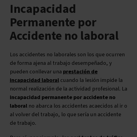
Incapacidad
Enfermedad profesional
Accidente de trabajo
Permanente por
Accidente no laboral
Accidente no laboral
Accidente de tráfico
Negligencia médica
Los accidentes no laborales son los que ocurren
de forma ajena al trabajo desempeñado, y
pueden conllevar una
prestación de
incapacidad laboral
cuando la lesión impide la
normal realización de la actividad profesional. La
incapacidad permanente por accidente no
laboral
no abarca los accidentes acaecidos al ir o
al volver del trabajo, lo que sería un accidente
de trabajo.