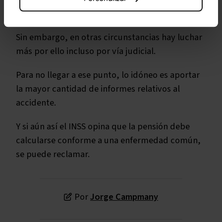
Social la conceda.
Sin embargo, en otras circunstancias hay luchar
más por ello incluso por vía judicial.
Para no llegar a ese punto, lo idóneo es aportar
la mayor cantidad de informes relativos al
accidente.
Y si aún así el INSS opina que la pensión debe
calcularse conforme a una enfermedad común,
se puede reclamar.
Por
Jorge Campmany