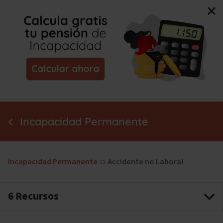
Nuevo libro de Jorge Campmany:
El Método MAPA, la
guía paso a paso para tu incapacidad permanente.
¡Consíguelo ya!
Incapacidad Permanente
Incapacidad Permanente
Accidente no Laboral
6 Recursos
Enfermedad Común