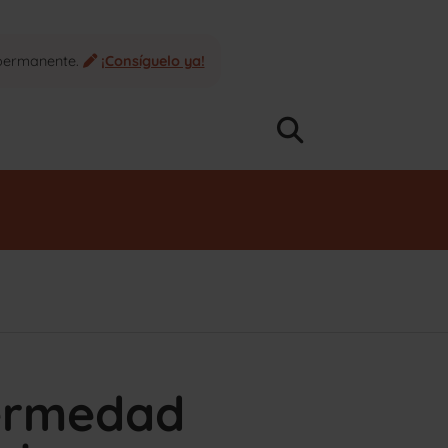
 permanente.
¡Consíguelo ya!
fermedad