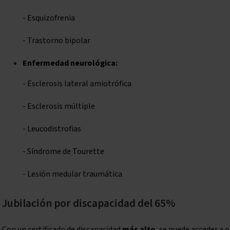
- Esquizofrenia
- Trastorno bipolar
Enfermedad neurológica:
- Esclerosis lateral amiotrófica
- Esclerosis múltiple
- Leucodistrofias
- Síndrome de Tourette
- Lesión medular traumática
Jubilación por discapacidad del 65%
Con un certificado de discapacidad
más alto
, se puede acceder a 