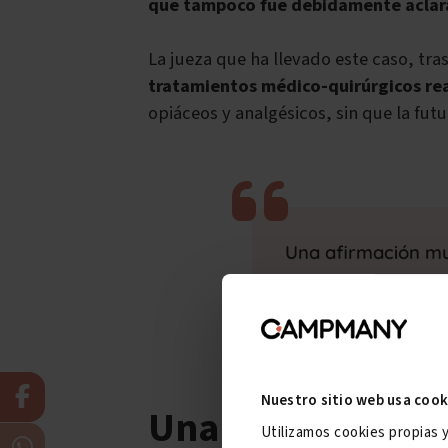
que tampoco fue debidamente aclarad
La jueza que ha llevado este caso, tra
tratamientos médico-quirúrgicos re
opiáceos y analgésicos, sin que la fut
Una afirmación muy
Nuestro sitio web usa cook
Una incapacida
Utilizamos cookies propias 