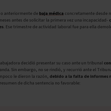
ado anteriormente de
baja médica
concretamente desde no
meses antes de solicitar la primera vez una incapacidad-
es
. Ese trimestre de actividad laboral fue para ella demo
trabajadora decidió presentar su caso ante un tribunal
con
a. Sin embargo, no se rindió, y recurrió ante el Tribunal 
mpoco le dieron la razón,
debido a la falta de informes
l resumen de dicha sentencia no favorable: