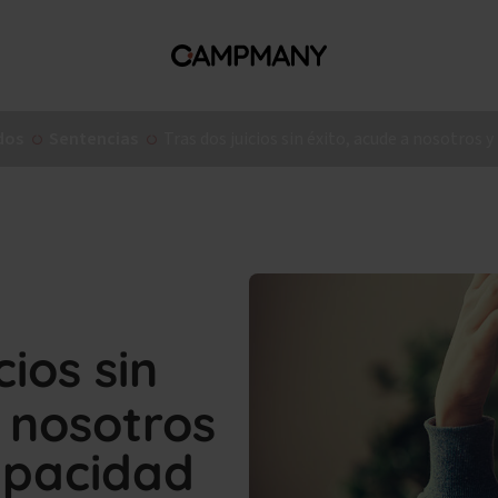
dos
Sentencias
Tras dos juicios sin éxito, acude a nosotros y
cios sin
a nosotros
capacidad