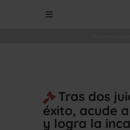
Campmany Aboga
Tras dos jui
éxito, acude 
y logra la in