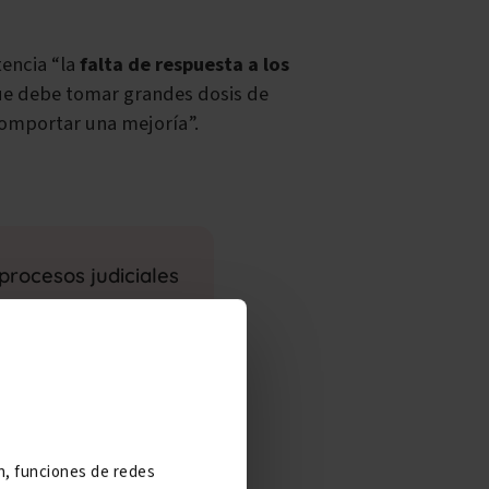
tencia “la
falta de respuesta a los
que debe tomar grandes dosis de
 comportar una mejoría”.
procesos judiciales
ón, funciones de redes