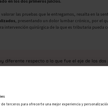
o en los dos primeros juicios.
s valorar las pruebas que le entregamos, resalta en la sen
alizados
, presentando un dolor lumbar crónico, por el 
ura intervención quirúrgica de la que es tributaria pueda
 diferente respecto a la que fue el eje de los dos 
previos.
ies
d muy esperada
y de terceros para ofrecerte una mejor experiencia y personalizaci