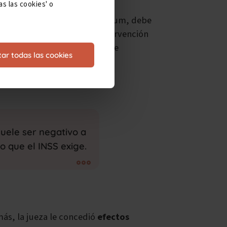
s las cookies' o
ior demanda con el mismo petitum, debe
 que se ha valorado nueva intervención
a constatación, nuestra cliente
ar todas las cookies
suele ser negativo a
o que el INSS exige.
más, la jueza le concedió
efectos