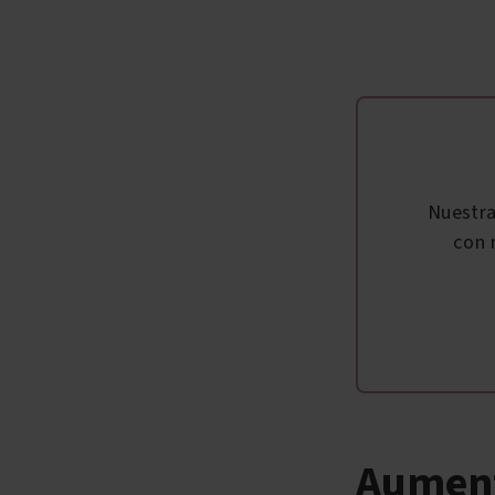
Nuestr
con 
Aument