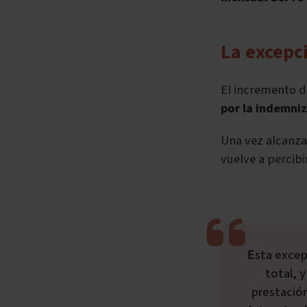
La excepc
El incremento 
por la indemni
Una vez alcanza
vuelve a percib
Esta excepción surge del segundo "formato" de cobro que tiene la incapacidad
total, 
prestación