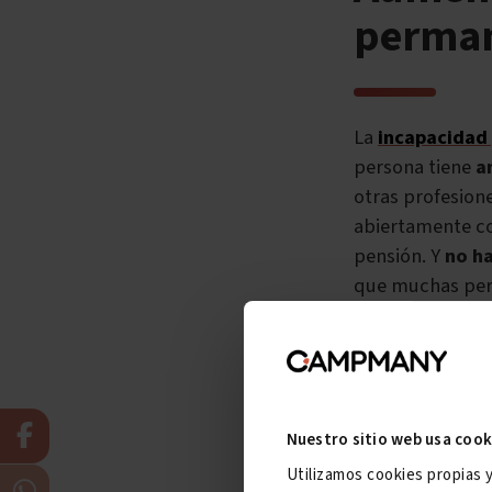
permane
La
incapacidad
persona tiene
a
otras profesion
abiertamente c
pensión. Y
no ha
que muchas per
Además, la inca
con el trabajo -
siguiente: una 
compatible
, se
Nuestro sitio web usa cook
que
del 55% de 
Utilizamos cookies propias 