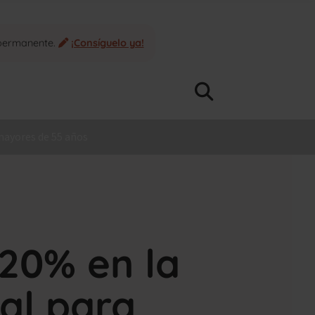
 permanente.
¡Consíguelo ya!
mayores de 55 años
 20% en la
al para