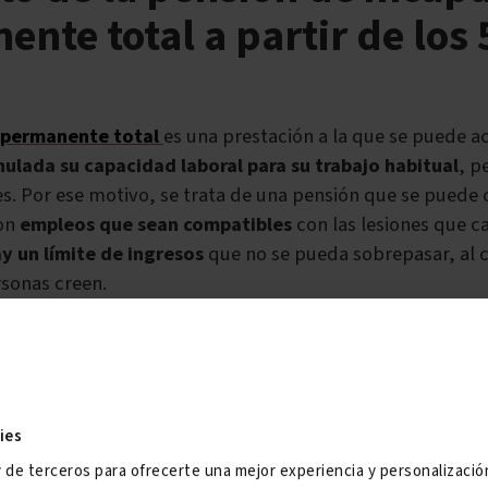
nte total a partir de los
 permanente total
es una prestación a la que se puede a
nulada su capacidad laboral para su trabajo habitual
, p
es.
Por ese motivo, se trata de una pensión que se puede
on
empleos que sean compatibles
con las lesiones que c
y un límite de ingresos
que no se pueda sobrepasar, al c
sonas creen.
pacidad total tiene una característica única relacionada,
o, mejor dicho, con el hecho de no tenerlo-, que se resum
vez
cumplidos los 55 años, si no se está desempeñando 
 puede solicitar un incremento
directo
a la Seguridad Soc
ies
la base reguladora se pasa a percibir el 75%
.
y de terceros para ofrecerte una mejor experiencia y personalizaci