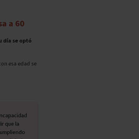
sa a 60
u día
se optó
con esa edad se
r que la
cumpliendo