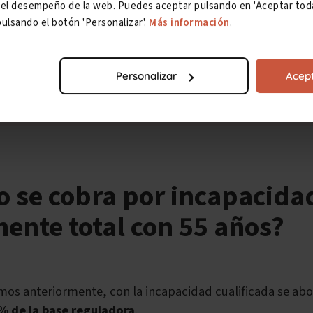
ar el desempeño de la web. Puedes aceptar pulsando en 'Aceptar toda
ulsando el botón 'Personalizar'.
Más información
.
acidad total del 75% de la base reguladora se denomina
in
Personalizar
Acept
permanente total cualificada
.
o se cobra por incapacida
ente total con 55 años?
s anteriormente, con la incapacidad cualificada se ab
% de la base reguladora
.