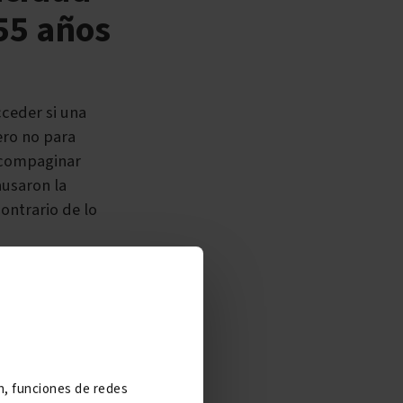
 55 años
cceder si una
ero no para
 compaginar
ausaron la
ontrario de lo
 precisamente,
e en lo
un empleo
ial, de manera
ón, funciones de redes