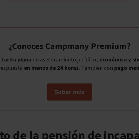
¿Conoces Campmany Premium?
a
tarifa plana
de asesoramiento jurídico,
económica y sin
respuesta
en menos de 24 horas.
También con
pago men
Saber más
o de la pensión de incap