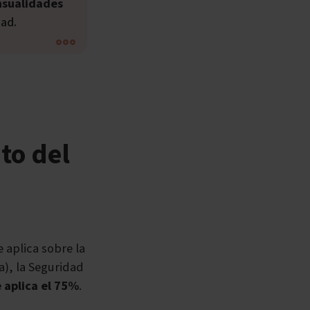
nsualidades
dad.
to del
 aplica sobre la
a), la Seguridad
e aplica el 75%
.