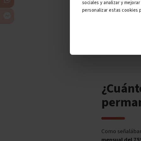
sociales y analizar y mejor
personalizar estas cookies p
La incap
¿Cuánt
perman
Como señalábamo
mensual del 75