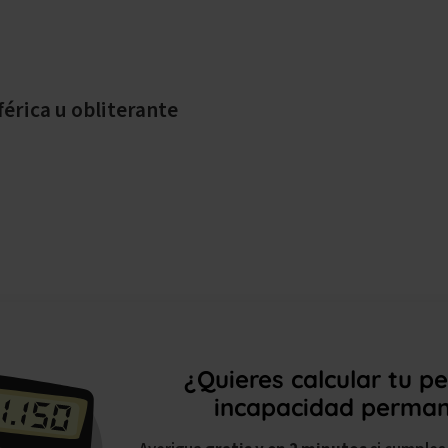
férica u obliterante
¿Quieres calcular tu p
incapacidad perma