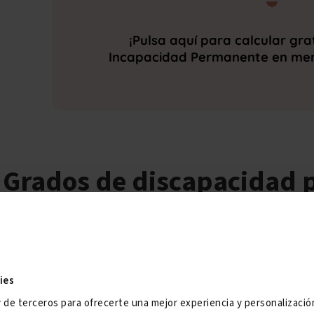
¡Pulsa aquí para calcular gra
Incapacidad Permanente en men
Grados de discapacidad 
Psoriásica
El estudio de la
discapacidad por artritis psoriásica
está regula
1971/1999: Piel y anejos
. Únicamente serán objeto de valoración 
ies
consideradas no recuperables en cualquiera de sus funciones, des
y de terceros para ofrecerte una mejor experiencia y personalizaci
cuyo curso clínico sea
de al menos seis meses
desde su diagnósti