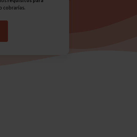
 los
requisitos para
o cobrarías.
a