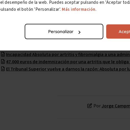
ar el desempeño de la web. Puedes aceptar pulsando en 'Aceptar toda
ulsando el botón 'Personalizar'.
Más información
.
Personalizar
Acept
Sentencias relacionadas
Incapacidad Absoluta por artritis y fibromialgia a una admi
47.000 euros de indemnización por una artritis que le obliga
El Tribunal Superior vuelve a darnos la razón: Absoluta por l
Por
Jorge Camp