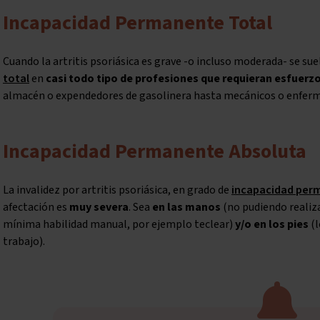
Incapacidad Permanente Total
Cuando la artritis psoriásica es grave -o incluso moderada- se su
total
en
casi todo tipo de profesiones que requieran esfuerz
almacén o expendedores de gasolinera hasta mecánicos o enferm
Incapacidad Permanente Absoluta
La invalidez por artritis psoriásica, en grado de
incapacidad per
afectación es
muy severa
. Sea
en las manos
(no pudiendo realiza
mínima habilidad manual, por ejemplo teclear)
y/o en los pies
(l
trabajo).