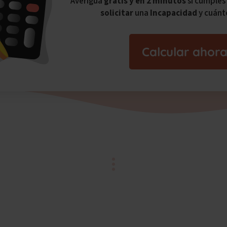
Averigua
gratis y en 2 minutos
si cumples
solicitar
una
Incapacidad
y cuánt
Calcular ahor