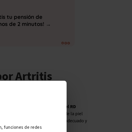
tis tu pensión de
os de 2 minutos! →
por
Artritis
do en el
Capítulo 10 del Anexo del RD
aquellas enfermedades crónicas de la piel
pués de realizado el tratamiento adecuado y
ón, funciones de redes
co e inicio del tratamiento.