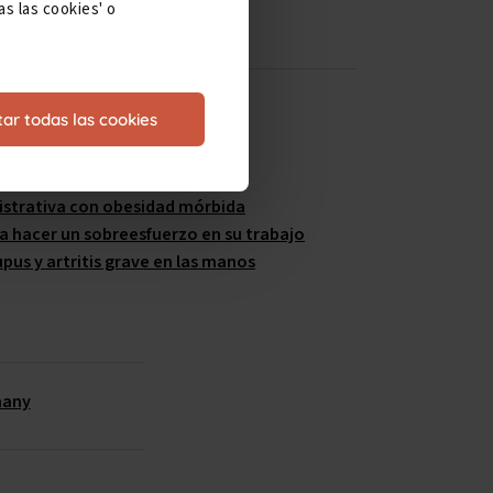
s las cookies' o
ar todas las cookies
nistrativa con obesidad mórbida
 a hacer un sobreesfuerzo en su trabajo
upus y artritis grave en las manos
many