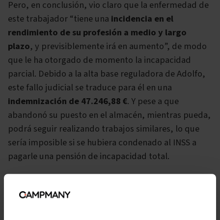
Pero, en conclusión, vio claro que la enfermedad de
este trabajador “tiene una
incidencia en el
rendimiento de su profesión a medio y largo
plazo
, y previsiblemente irá en aumento”, de modo
que le ha otorgado de momento la incapacidad
parcial. Debido a la alta base reguladora de Adolfo,
este fallo judicial se traduce para él en una
indemnización de 47.246,88 €
. Y pese a que
abandonó su puesto en el almacén, mientras pueda,
podrá seguir realizando trabajos similares, lo que
sería imposible si se hubiera condenado al INSS a
pagarle una pensión de incapacidad total.
Puedes leer la resolución judicial a continuación:
Ver sentencia
Descargar