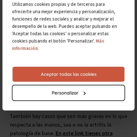
discapacidad por artritis reumatoide, la
Utilizamos cookies propias y de terceros para
resolución 925/2023 del TSJ de Castilla y León
ofrecerte una mejor experiencia y personalización,
(fuente: CENDOJ)
.
funciones de redes sociales y analizar y mejorar el
desempeño de la web. Puedes aceptar pulsando en
'Aceptar todas las cookies' o personalizar estas
Ejemplo de porcentaje de
cookies pulsando el botón 'Personalizar'.
Más
información
.
discapacidad por artritis
reumatoide
Aceptar todas las cookies
Pese al hecho de que no se pueda generalizar,
una
artritis reumatoide muy avanzada en las
manos, por ejemplo,
podría situarse en un
Personalizar
rango
entre el 40% y el 65%
de discapacidad.
También hay casos que son más graves en lo que
respecta a las manos, sea o no la artritis la
patología de base.
En este link tienes otra