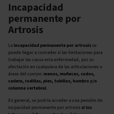
Incapacidad
Patologías de manos
Glaucoma
permanente por
Apnea del Sueño (SAOS)
Artrosis
La
incapacidad permanente por artrosis
se
puede llegar a conceder si las limitaciones para
trabajar las causa esta enfermedad, por su
afectación en cualquiera de las articulaciones o
áreas del cuerpo:
manos, muñecas, codos,
cadera, rodillas, pies, tobillos, hombro y/o
columna vertebral.
En general, se podría acceder a una pensión de
incpacidad permanente por artrosis
si los