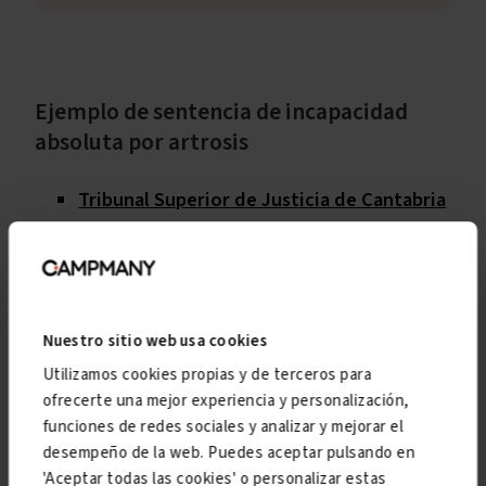
Ejemplo de sentencia de incapacidad
absoluta por artrosis
Tribunal Superior de Justicia de Cantabria
(Social), 22 de febrero de 2013 (fuente:
CENDOJ)
→ resolución favorable de
incapacidad permanente absoluta por
artrosis.
Nuestro sitio web usa cookies
Utilizamos cookies propias y de terceros para
Gran incapacidad por artrosis
ofrecerte una mejor experiencia y personalización,
funciones de redes sociales y analizar y mejorar el
desempeño de la web. Puedes aceptar pulsando en
Es muy difícil que opor artrosis se dé una
gran
'Aceptar todas las cookies' o personalizar estas