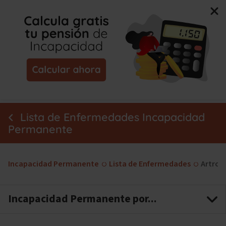
Nuevo libro de Jorge Campmany:
El Método MAPA, la
guía paso a paso para tu incapacidad permanente.
¡Consíguelo ya!
Lista de Enfermedades Incapacidad
Permanente
Incapacidad Permanente
Lista de Enfermedades
Artrosi
Incapacidad Permanente por...
Fibromialgia