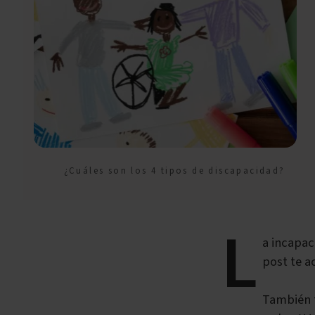
¿Cuáles son los 4 tipos de discapacidad?
L
a incapac
post te 
También 