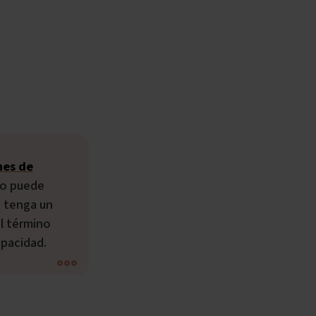
nes de
no puede
e tenga un
el término
capacidad.