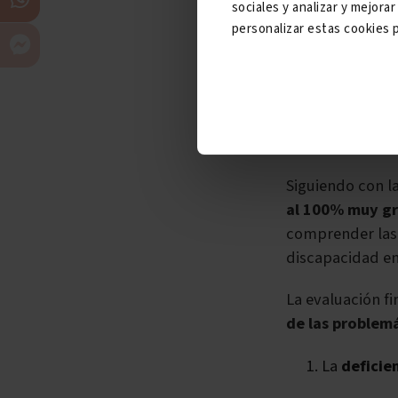
sociales y analizar y mejor
que se reconoc
personalizar estas cookies p
Tipos de disc
El nivel
leve
de 
pasaría a ser m
Siguiendo con l
al 100% muy g
comprender las 
discapacidad en 
La evaluación f
de las problem
La
deficie