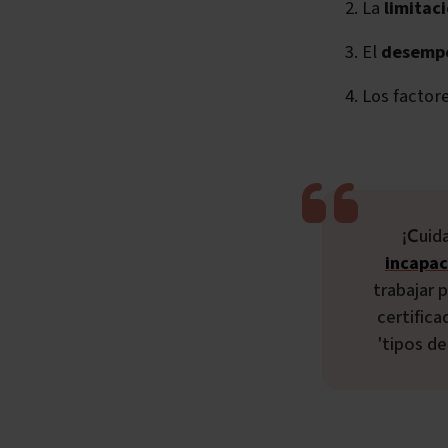
La
limitac
El
desemp
Los factor
¡Cu
incapa
trabajar 
certifica
'tipos de