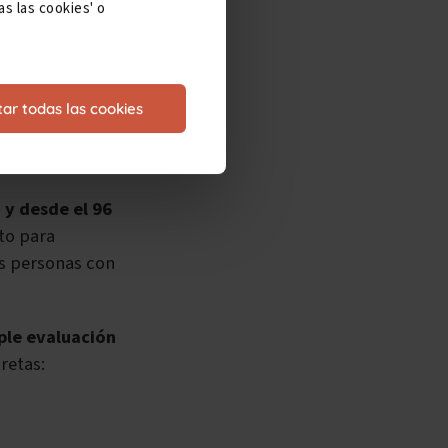
s las cookies' o
ar todas las cookies
pacidad, que
 y desde el 96
to para
as personas con
ple evaluación
retas: