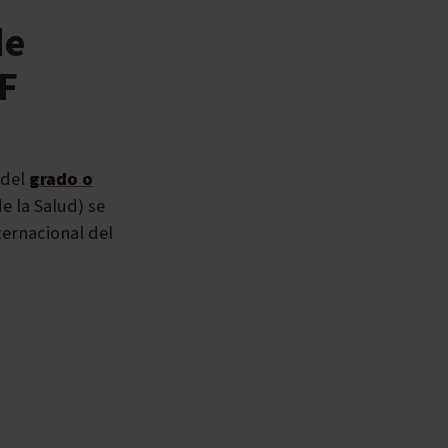
de
IF
 del
grado o
e la Salud) se
ternacional del