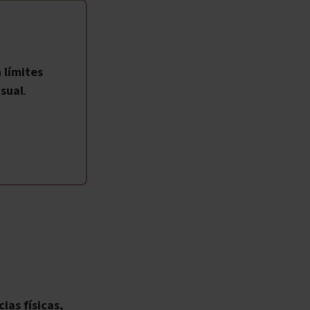
 límites
sual
.
ias físicas,