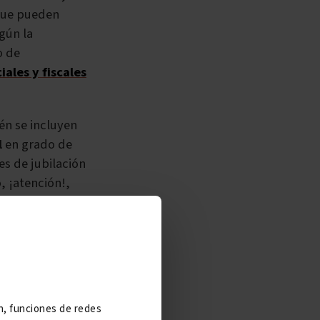
que pueden
egún la
o de
iales y fiscales
én se incluyen
l
en grado de
es de jubilación
, ¡atención!,
protegido
, entre
ón, funciones de redes
dad de 2022
,