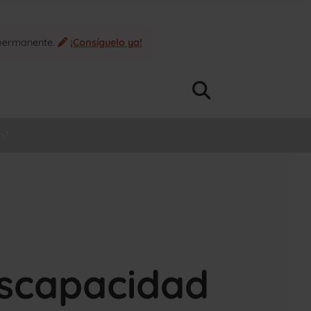
 permanente.
¡Consíguelo ya!
n?
iscapacidad