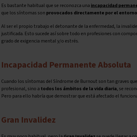
Es bastante habitual que se reconozca una
incapacidad permane
que los síntomas son
provocados directamente por el entorno
Al ser el propio trabajo el detonante de la enfermedad, la invalid
justificada. Esto sucede así sobre todo en profesiones con compo
grado de exigencia mental y/o estrés.
Incapacidad Permanente Absoluta
Cuando los síntomas del Síndrome de Burnout son tan graves que a
profesional, sino a
todos los ámbitos de la vida diaria
, se reco
Pero para ello habría que demostrar que está afectado el funcion
Gran Invalidez
Es muy poco habitual, pero la
Gran Invalidez
se puede llegar a co