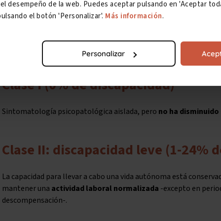
Burnout
ar el desempeño de la web. Puedes aceptar pulsando en 'Aceptar toda
ulsando el botón 'Personalizar'.
Más información
.
Según el capítulo 16 del Anexo del RD 1971/1999 (Enfermedad men
Burnout
dependería de los siguientes criterios específicos:
Personalizar
Acept
Clase I (0% de discapacidad)
Sintomatología psicopatológica aislada, pero
no ha disminuido 
Clase II: discapacidad leve (1-24% 
La capacidad para llevar a cabo una vida autónoma está conserva
mantener una
actividad laboral normalizada
-excepto en perio
descompensación-.