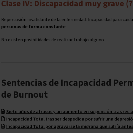
Clase IV: Discapacidad muy grave (
Repercusión invalidante de la enfermedad. Incapacidad para cuid
personas de forma constante
.
No existen posibilidades de realizar trabajo alguno.
Sentencias de Incapacidad Per
de Burnout
Siete años de atrasos y un aumento en su pensión tras re
Incapacidad Total tras ser despedida por sufrir una depresi
Incapacidad Total por agravarse la migraña que sufría ante