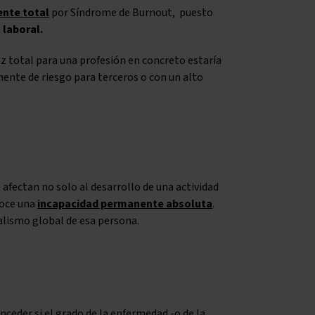
nte total
por Síndrome de Burnout, puesto
 laboral.
ez total para una profesión en concreto estaría
nente de riesgo para terceros o con un alto
fectan no solo al desarrollo de una actividad
noce una
incapacidad permanente absoluta
.
alismo global de esa persona.
nceder si el grado de la enfermedad -o de la