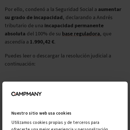
Por ello, condenó a la Seguridad Social a
aumentar
su grado de incapacidad
, declarando a Andrés
tributario de una
incapacidad permanente
absoluta
del 100% de su
base reguladora
, que
ascendía a
1.990,42 €
.
Puedes leer o descargar la resolución judicial a
continuación:
Ver sentencia
Descargar
Nuestro sitio web usa cookies
Utilizamos cookies propias y de terceros para
ofrecerte una mejor experiencia y personalización,