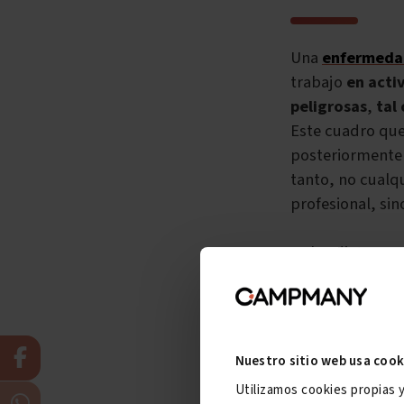
Una
enfermedad
trabajo
en acti
peligrosas
,
tal
Este cuadro qu
posteriormente p
tanto, no cualq
profesional, si
La ley dicta qu
elementos bási
permite disting
de la definició
Nuestro sitio web usa cook
Recordemos que
incapacidad te
Utilizamos cookies propias 