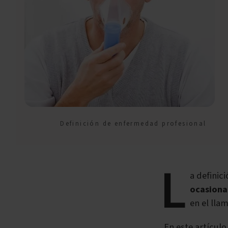
Definición de enfermedad profesional
L
a definic
ocasionad
en el ll
En este artícul