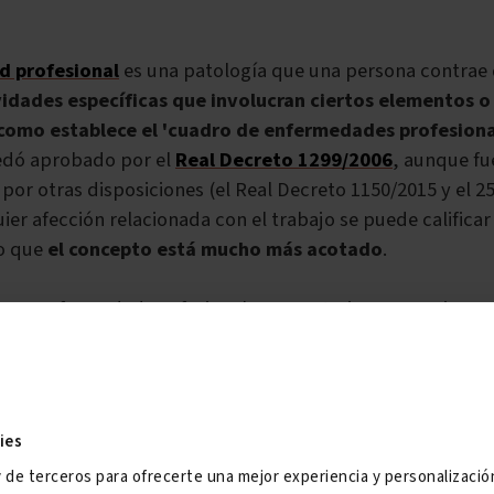
 profesional
es una patología que una persona contrae 
vidades específicas que involucran ciertos elementos o
 como establece el 'cuadro de enfermedades profesiona
edó aprobado por el
Real Decreto 1299/2006
, aunque fu
or otras disposiciones (el Real Decreto 1150/2015 y el 25
uier afección relacionada con el trabajo se puede calific
no que
el concepto está mucho más acotado
.
e una enfermedad profesional se caracteriza por conjugar
cos:
agente, exposición, dolencia y relación de causali
uir cuándo es profesional y cuándo no. Esa es otra parte 
n de enfermedad profesional.
ies
 la enfermedad profesional es
una de las cuatro contin
mporal y permanente, existiendo también la enfermedad
y de terceros para ofrecerte una mejor experiencia y personalizaci