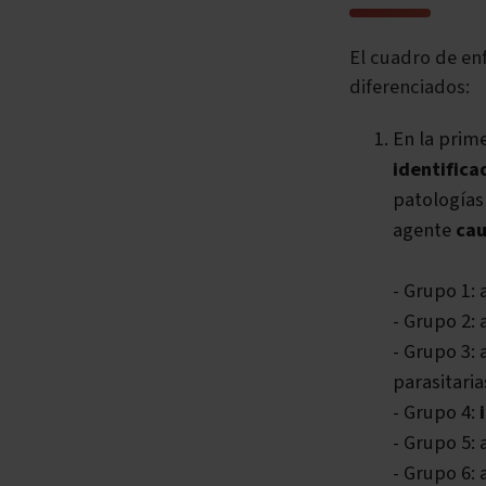
El cuadro de en
diferenciados:
En la prim
identifica
patologías
agente
ca
- Grupo 1:
- Grupo 2:
- Grupo 3:
parasitaria
- Grupo 4:
- Grupo 5:
- Grupo 6: