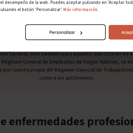
ar el desempeño de la web. Puedes aceptar pulsando en 'Aceptar toda
rabajo
y el accidente no laboral.
ulsando el botón 'Personalizar'.
Más información
.
Personalizar
Acept
men General, sino también para aquellos que coticen en e
l Régimen General de Empleados de Hogar. Además, se ex
s por cuenta propia del Régimen Especial de Trabajadores 
como a los autónomos.
de enfermedades profesio