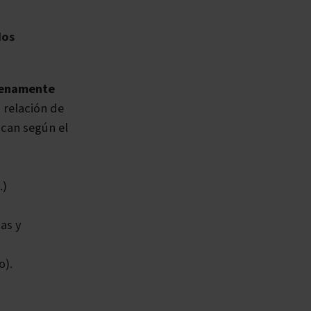
dos
lenamente
a relación de
fican según el
.)
as y
o).