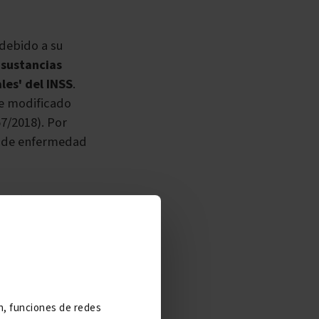
debido a su
 sustancias
les' del INSS
.
e modificado
7/2018). Por
ar de enfermedad
 cuatro
dad
, lo que
imprescindible
gencias
de la
 común, el
ón, funciones de redes