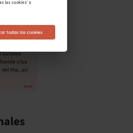
s las cookies' o
ar todas las cookies
l Sistema
tiende a los
del Mar, así
nales