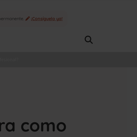
 permanente.
¡Consíguelo ya!
fesional?
era como