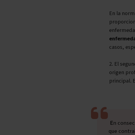
En la norm
proporcion
enfermeda
enfermed
casos, esp
2. El segu
origen pro
principal. 
En consecuencia, si no hay prueba de lo contrario, las enfermedades comunes
que contrai