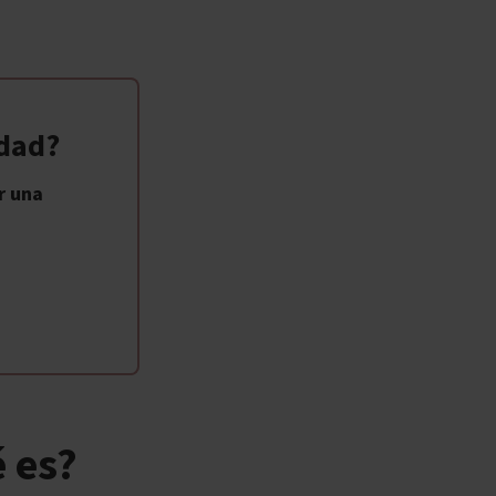
idad?
r una
 es?