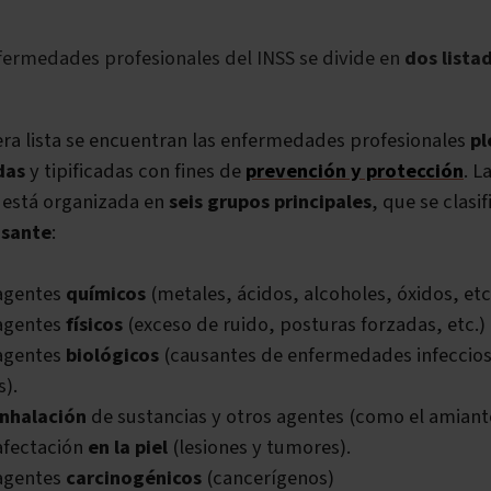
fermedades profesionales del INSS se divide en
dos lista
era lista se encuentran las enfermedades profesionales
p
das
y tipificadas con fines de
prevención y protección
. L
 está organizada en
seis grupos principales
, que se clasi
usante
:
 agentes
químicos
(metales, ácidos, alcoholes, óxidos, etc
 agentes
físicos
(exceso de ruido, posturas forzadas, etc.)
 agentes
biológicos
(causantes de enfermedades infeccios
s).
inhalación
de sustancias y otros agentes (como el amiant
 afectación
en la piel
(lesiones y tumores).
 agentes
carcinogénicos
(cancerígenos)