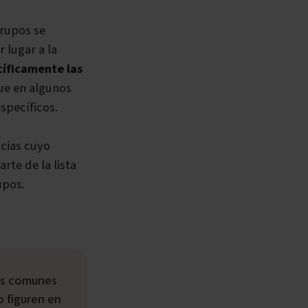
grupos se
 lugar a la
íficamente las
ue en algunos
specíficos.
ncias cuyo
rte de la lista
upos.
o figuren en