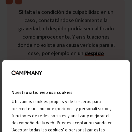
Si falta la condición de culpabilidad en un
caso, constatándose únicamente la
gravedad, el despido podría ser calificado
como improcedente. Y en situaciones
donde no existe una causa verídica para el
cese, por ejemplo en un
despido
disciplinario por falsas acusaciones
,
estaríamos ante un despido disciplinario sin
causa o fraudulento, también
improcedente.
Nuestro sitio web usa cookies
Utilizamos cookies propias y de terceros para
ofrecerte una mejor experiencia y personalización,
funciones de redes sociales y analizar y mejorar el
desempeño de la web. Puedes aceptar pulsando en
Tal como ocurre en los despidos objetivos, para
'Aceptar todas las cookies' o personalizar estas