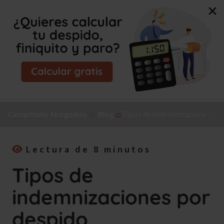
Nuevo libro de Jorge Campmany:
El Método MAPA, la
guía paso a paso para tu incapacidad permanente.
¡Consíguelo ya!
Campmany Abogados
Blog
Tipos de indemnizaciones por despido
Lectura de 8 minutos
Tipos de
indemnizaciones por
despido